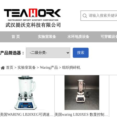
首 页
实验室装备
水环地质设备
可穿戴设
产品筛选器：
搜索
首页
>
实验室装备
>
Waring产品
>
组织捣碎机
美国WARING LB20XEG可调速打碎搅拌机（1.2升玻璃杯）
美国waring LB20XES 数显控制程序搅拌机