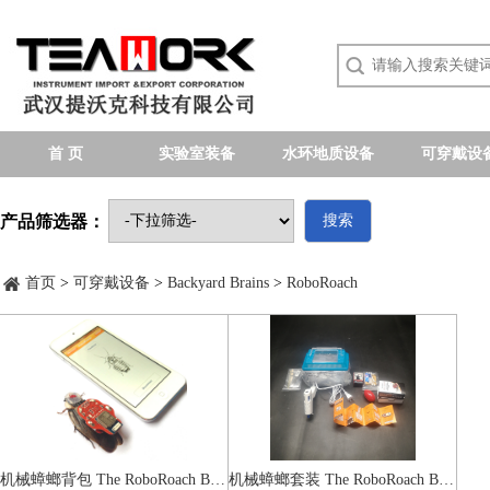
首 页
实验室装备
水环地质设备
可穿戴设
产品筛选器：
搜索
首页
>
可穿戴设备
>
Backyard Brains
>
RoboRoach
机械蟑螂背包 The RoboRoach Backpack
机械蟑螂套装 The RoboRoach Bundle