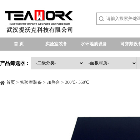
首 页
实验室装备
水环地质设备
可穿戴设
产品筛选器：
首页
>
实验室装备
>
加热台
>
300℃- 550℃