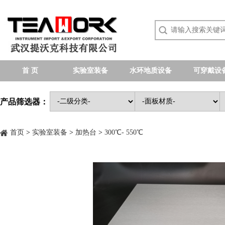
首 页
实验室装备
水环地质设备
可穿戴设
产品筛选器：
首页
>
实验室装备
>
加热台
>
300℃- 550℃