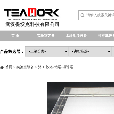
首 页
实验室装备
水环地质设备
可穿戴设
产品筛选器：
首页
>
实验室装备
>
浴
>
沙浴-蜡浴-磁珠浴